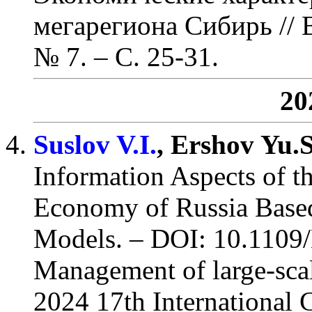
мегарегиона Сибирь
// 
№ 7.
– С. 25-31
.
20
Suslov V.I.
, Ershov Yu.
Information Aspects of th
Economy of Russia Based 
Models. – DOI: 10.110
Management of large-sca
2024 17th International 