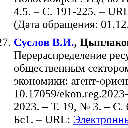
4.5.
– С. 191-225
. – UR
(Дата обращения: 01.12
Суслов В.И.
, Цыплаков
Перераспределение рес
общественным секторо
экономики: агент-орие
10.17059/ekon.reg.2023
2023. – Т. 19, № 3.
– С. 
Бс1
. – URL:
Электронны