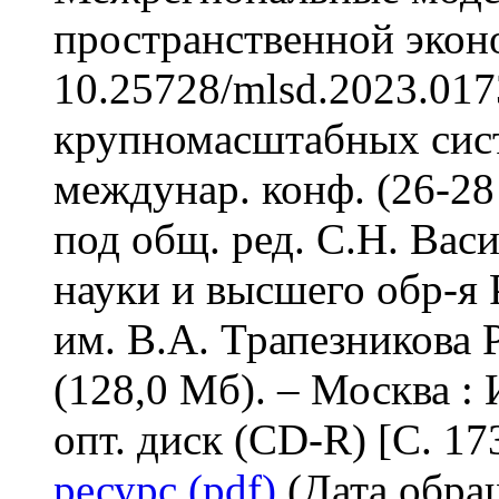
пространственной экон
10.25728/mlsd.2023.017
крупномасштабных сист
междунар. конф. (26-28 
под общ. ред. С.Н. Вас
науки и высшего обр-я
им. В.А. Трапезникова Р
(128,0 Мб). – Москва :
опт. диск (CD-R) [С. 17
ресурс (pdf)
(Дата обращ