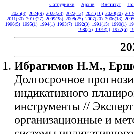
Сотрудники
Архив
Институт
По
2025(3)
2024(9)
2023(23)
2022(12)
2021(16)
2020(20)
2019
2011(30)
2010(27)
2009(38)
2008(25)
2007(20)
2006(18)
2005
1996(5)
1995(1)
1994(1)
1993(7)
1992(3)
1991(15)
1990(1)
19
1980(5)
1979(5)
1977(6)
1
20
Ибрагимов Н.М., Ерш
Долгосрочное прогнози
индикативного планиро
инструменты
// Эксперт
организационные и мет
системы индикативного 