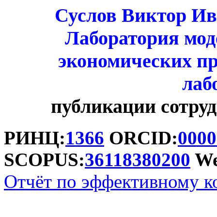
Суслов Виктор Ив
Лаборатория мод
экономических п
лаб
публикации сотр
РИНЦ:
1366
ORCID:
0000
SCOPUS:
36118380200
We
Отчёт по эффективному к
Аттестационная форма 3.