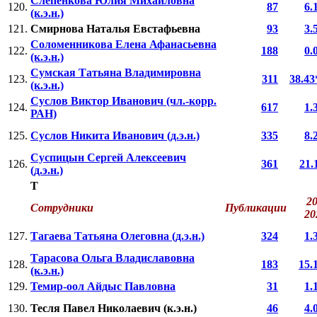
Слепенкова Юлия Михайловна
120.
87
6.
(к.э.н.)
121.
Смирнова Наталья Евстафьевна
93
3.
Соломенникова Елена Афанасьевна
122.
188
0.
(к.э.н.)
Сумская Татьяна Владимировна
123.
311
38.43
(к.э.н.)
Суслов Виктор Иванович (чл.-корр.
124.
617
1.
РАН)
125.
Суслов Никита Иванович (д.э.н.)
335
8.
Суспицын Сергей Алексеевич
126.
361
21.
(д.э.н.)
Т
20
Сотрудники
Публикации
2
127.
Тагаева Татьяна Олеговна (д.э.н.)
324
1.
Тарасова Ольга Владиславовна
128.
183
15.
(к.э.н.)
129.
Темир-оол Айдыс Павловна
31
1.
130.
Тесля Павел Николаевич (к.э.н.)
46
4.