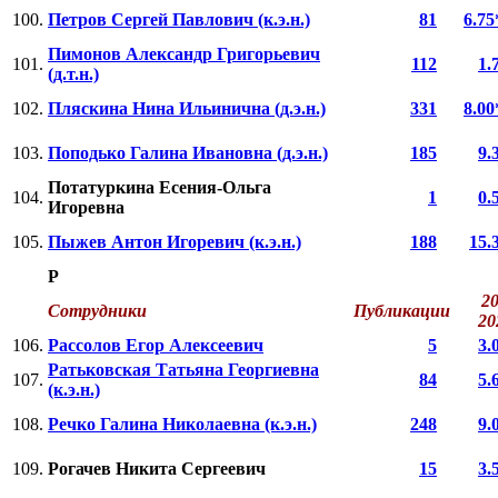
100.
Петров Сергей Павлович (к.э.н.)
81
6.75
Пимонов Александр Григорьевич
101.
112
1.
(д.т.н.)
102.
Пляскина Нина Ильинична (д.э.н.)
331
8.00
103.
Поподько Галина Ивановна (д.э.н.)
185
9.
Потатуркина Есения-Ольга
104.
1
0.
Игоревна
105.
Пыжев Антон Игоревич (к.э.н.)
188
15.
Р
20
Сотрудники
Публикации
2
106.
Рассолов Егор Алексеевич
5
3.
Ратьковская Татьяна Георгиевна
107.
84
5.
(к.э.н.)
108.
Речко Галина Николаевна (к.э.н.)
248
9.
109.
Рогачев Никита Сергеевич
15
3.