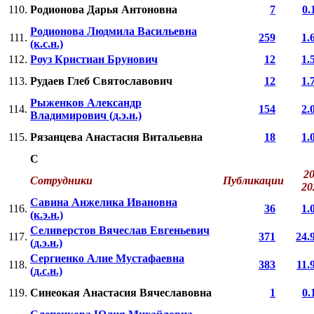
110.
Родионова Дарья Антоновна
7
0.
Родионова Людмила Васильевна
111.
259
1.
(к.с.н.)
112.
Роуз Кристиан Брунович
12
1.
113.
Рудаев Глеб Святославович
12
1.
Рыженков Александр
114.
154
2.
Владимирович (д.э.н.)
115.
Рязанцева Анастасия Витальевна
18
1.
С
20
Сотрудники
Публикации
2
Савина Анжелика Ивановна
116.
36
1.
(к.э.н.)
Селиверстов Вячеслав Евгеньевич
117.
371
24.
(д.э.н.)
Сергиенко Алие Мустафаевна
118.
383
11.
(д.с.н.)
119.
Синеокая Анастасия Вячеславовна
1
0.