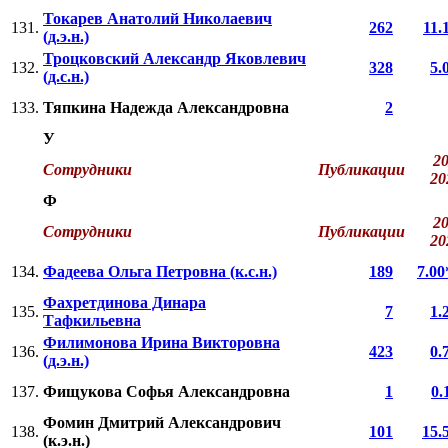
Токарев Анатолий Николаевич
131.
262
11.
(д.э.н.)
Троцковский Александр Яковлевич
132.
328
5.
(д.с.н.)
133.
Тяпкина Надежда Александровна
2
У
20
Сотрудники
Публикации
2
Ф
20
Сотрудники
Публикации
2
134.
Фадеева Ольга Петровна (к.с.н.)
189
7.00
Фахретдинова Динара
135.
7
1.
Тафкильевна
Филимонова Ирина Викторовна
136.
423
0.
(д.э.н.)
137.
Фищукова Софья Александровна
1
0.
Фомин Дмитрий Александрович
138.
101
15.
(к.э.н.)