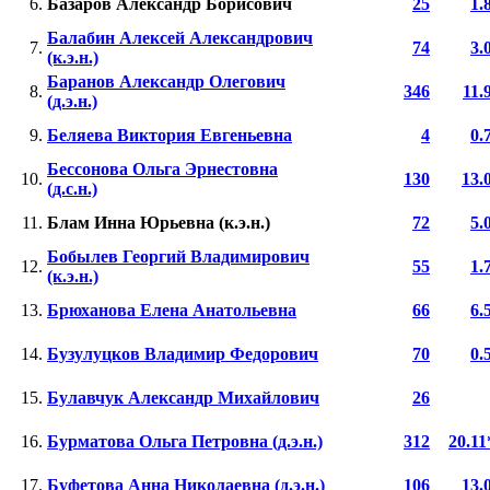
6.
Базаров Александр Борисович
25
1.
Балабин Алексей Александрович
7.
74
3.
(к.э.н.)
Баранов Александр Олегович
8.
346
11.
(д.э.н.)
9.
Беляева Виктория Евгеньевна
4
0.
Бессонова Ольга Эрнестовна
10.
130
13.
(д.с.н.)
11.
Блам Инна Юрьевна (к.э.н.)
72
5.
Бобылев Георгий Владимирович
12.
55
1.
(к.э.н.)
13.
Брюханова Елена Анатольевна
66
6.
14.
Бузулуцков Владимир Федорович
70
0.
15.
Булавчук Александр Михайлович
26
16.
Бурматова Ольга Петровна (д.э.н.)
312
20.11
17.
Буфетова Анна Николаевна (д.э.н.)
106
13.