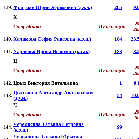
139.
Фридман Юрий Абрамович (д.э.н.)
285
9.
Х
20
Сотрудники
Публикации
2
140.
Халимова София Раисовна (к.э.н.)
104
23.
141.
Харченко Ирина Игоревна (к.с.н.)
188
3.
Ц
20
Сотрудники
Публикации
2
142.
Цвых Виктория Витальевна
1
0.
Цыплаков Александр Анатольевич
143.
54
10.
(д.э.н.)
Ч
20
Сотрудники
Публикации
2
Черемисина Татьяна Петровна
144.
99
(к.э.н.)
Черкашина Татьяна Юрьевна