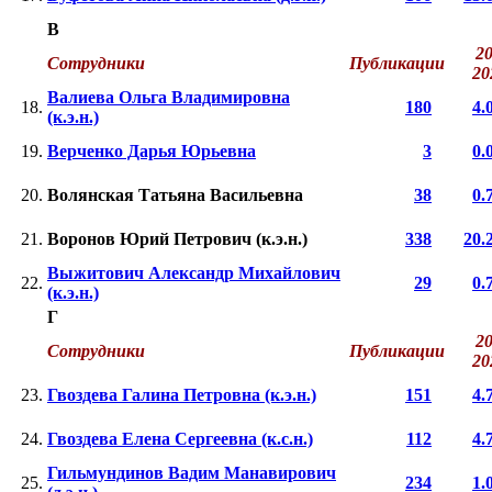
В
20
Сотрудники
Публикации
2
Валиева Ольга Владимировна
18.
180
4.
(к.э.н.)
19.
Верченко Дарья Юрьевна
3
0.
20.
Волянская Татьяна Васильевна
38
0.
21.
Воронов Юрий Петрович (к.э.н.)
338
20.
Выжитович Александр Михайлович
22.
29
0.
(к.э.н.)
Г
20
Сотрудники
Публикации
2
23.
Гвоздева Галина Петровна (к.э.н.)
151
4.
24.
Гвоздева Елена Сергеевна (к.с.н.)
112
4.
Гильмундинов Вадим Манавирович
25.
234
1.