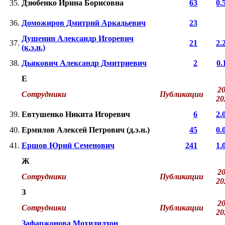
35.
Дзюбенко Ирина Борисовна
63
0.
36.
Доможиров Дмитрий Аркадьевич
23
Душенин Александр Игоревич
37.
21
2.
(к.э.н.)
38.
Дьякович Александр Дмитриевич
2
0.
Е
20
Сотрудники
Публикации
2
39.
Евтушенко Никита Игоревич
6
2.
40.
Ермилов Алексей Петрович (д.э.н.)
45
0.
41.
Ершов Юрий Семенович
241
1.
Ж
20
Сотрудники
Публикации
2
З
20
Сотрудники
Публикации
2
Зафаржонова Мохидилхон