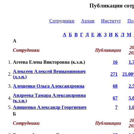
Публикации со
Сотрудники
Архив
Институт
По
А
Б
В
Г
Д
Е
Ж
З
И
К
Л
М
А
20
Сотрудники
Публикации
2
1.
Агеева Елена Викторовна (к.э.н.)
16
1.
Алексеев Алексей Вениаминович
2.
271
21.00
(д.э.н.)
3.
Алещенко Ольга Александровна
68
2.
Андреева Тамара Александровна
4.
67
5.
(к.э.н.)
5.
Анищенко Александр Георгиевич
7
1.
Б
20
Сотрудники
Публикации
2