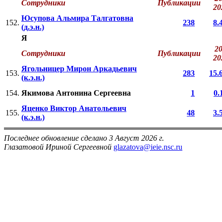
Сотрудники
Публикации
2
Юсупова Альмира Талгатовна
152.
238
8.
(д.э.н.)
Я
20
Сотрудники
Публикации
2
Ягольницер Мирон Аркадьевич
153.
283
15.
(к.э.н.)
154.
Якимова Антонина Сергеевна
1
0.
Яценко Виктор Анатольевич
155.
48
3.
(к.э.н.)
Последнее обновление сделано 3 Август 2026 г.
Глазатовой Ириной Сергеевной
glazatova@ieie.nsc.ru