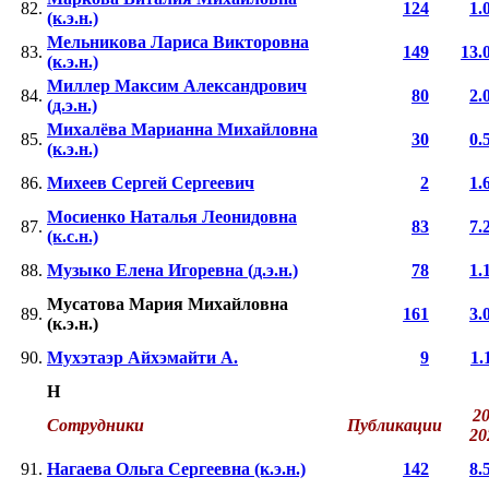
82.
124
1.
(к.э.н.)
Мельникова Лариса Викторовна
83.
149
13.
(к.э.н.)
Миллер Максим Александрович
84.
80
2.
(д.э.н.)
Михалёва Марианна Михайловна
85.
30
0.
(к.э.н.)
86.
Михеев Сергей Сергеевич
2
1.
Мосиенко Наталья Леонидовна
87.
83
7.
(к.с.н.)
88.
Музыко Елена Игоревна (д.э.н.)
78
1.
Мусатова Мария Михайловна
89.
161
3.
(к.э.н.)
90.
Мухэтаэр Айхэмайти А.
9
1.
Н
20
Сотрудники
Публикации
2
91.
Нагаева Ольга Сергеевна (к.э.н.)
142
8.