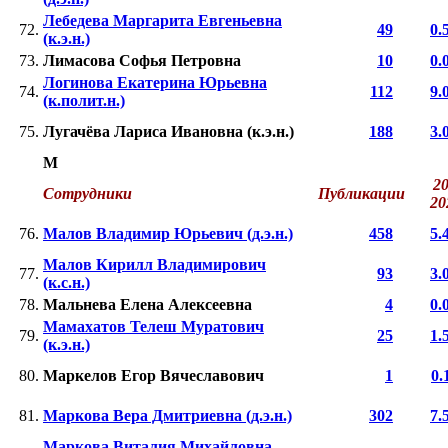
Лебедева Маргарита Евгеньевна
72.
49
0.
(к.э.н.)
73.
Лимасова Софья Петровна
10
0.
Логинова Екатерина Юрьевна
74.
112
9.
(к.полит.н.)
75.
Лугачёва Лариса Ивановна (к.э.н.)
188
3.
М
20
Сотрудники
Публикации
2
76.
Малов Владимир Юрьевич (д.э.н.)
458
5.
Малов Кирилл Владимирович
77.
93
3.
(к.с.н.)
78.
Мальнева Елена Алексеевна
4
0.
Мамахатов Телеш Муратович
79.
25
1.
(к.э.н.)
80.
Маркелов Егор Вячеславович
1
0.
81.
Маркова Вера Дмитриевна (д.э.н.)
302
7.
Маркова Виталия Михайловна