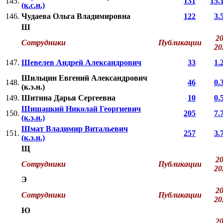
145.
131
15.
(к.с.н.)
146.
Чудаева Ольга Владимировна
122
3.
Ш
20
Сотрудники
Публикации
2
147.
Шевелев Андрей Александрович
33
1.
Шильцин Евгений Александрович
148.
46
0.
(к.э.н.)
149.
Шитина Дарья Сергеевна
10
0.
Шишацкий Николай Георгиевич
150.
205
7.
(к.э.н.)
Шмат Владимир Витальевич
151.
257
3.
(к.э.н.)
Щ
20
Сотрудники
Публикации
2
Э
20
Сотрудники
Публикации
2
Ю
20