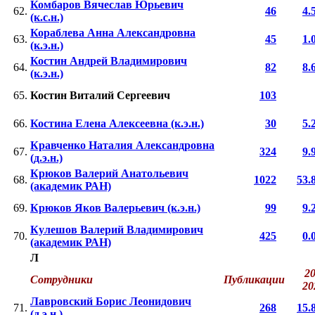
Комбаров Вячеслав Юрьевич
62.
46
4.
(к.с.н.)
Кораблева Анна Александровна
63.
45
1.
(к.э.н.)
Костин Андрей Владимирович
64.
82
8.
(к.э.н.)
65.
Костин Виталий Сергеевич
103
66.
Костина Елена Алексеевна (к.э.н.)
30
5.
Кравченко Наталия Александровна
67.
324
9.
(д.э.н.)
Крюков Валерий Анатольевич
68.
1022
53.
(академик РАН)
69.
Крюков Яков Валерьевич (к.э.н.)
99
9.
Кулешов Валерий Владимирович
70.
425
0.
(академик РАН)
Л
20
Сотрудники
Публикации
2
Лавровский Борис Леонидович
71.
268
15.
(д.э.н.)