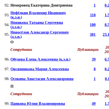
92.
Немеровец Екатерина Дмитриевна
1
0.
Нефёдкин Владимир Иванович
93.
118
1.
(к.э.н.)
Новикова Татьяна Сергеевна
94.
180
8.
(д.э.н.)
Новосёлов Александр Сергеевич
95.
381
23.
(д.э.н.)
О
20
Сотрудники
Публикации
2
96.
Обухова Елена Алексеевна (к.э.н.)
39
6.
97.
Овсянникова Мария Алексеевна
8
0.
98.
Осокина Анастасия Александровна
1
0.
П
20
Сотрудники
Публикации
2
99.
Панкова Юлия Владимировна
49
1.