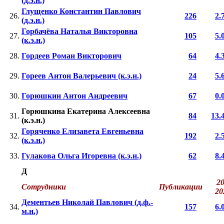
(д.э.н.)
Глущенко Константин Павлович
26.
226
2.
(д.э.н.)
Горбачёва Наталья Викторовна
27.
105
5.
(к.э.н.)
28.
Гордеев Роман Викторович
64
4.
29.
Гореев Антон Валерьевич (к.э.н.)
24
5.
30.
Горюшкин Антон Андреевич
67
0.
Горюшкина Екатерина Алексеевна
31.
84
13.
(к.э.н.)
Горяченко Елизавета Евгеньевна
32.
192
2.
(к.э.н.)
33.
Гулакова Ольга Игоревна (к.э.н.)
62
8.
Д
20
Сотрудники
Публикации
2
Дементьев Николай Павлович (д.ф.-
34.
157
6.
м.н.)