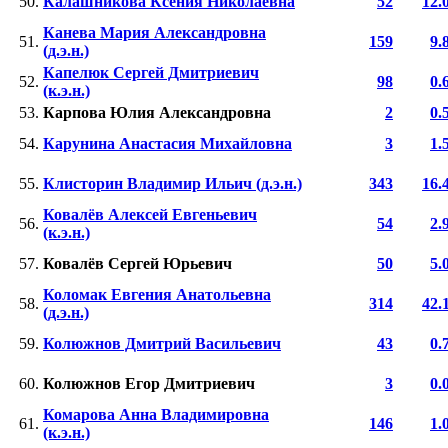
50.
Калашникова Ксения Николаевна
52
12.
Канева Мария Александровна
51.
159
9.
(д.э.н.)
Капелюк Сергей Дмитриевич
52.
98
0.
(к.э.н.)
53.
Карпова Юлия Александровна
2
0.
54.
Карунина Анастасия Михайловна
3
1.
55.
Клисторин Владимир Ильич (д.э.н.)
343
16.
Ковалёв Алексей Евгеньевич
56.
54
2.
(к.э.н.)
57.
Ковалёв Сергей Юрьевич
50
5.
Коломак Евгения Анатольевна
58.
314
42.
(д.э.н.)
59.
Колюжнов Дмитрий Васильевич
43
0.
60.
Колюжнов Егор Дмитриевич
3
0.
Комарова Анна Владимировна
61.
146
1.
(к.э.н.)