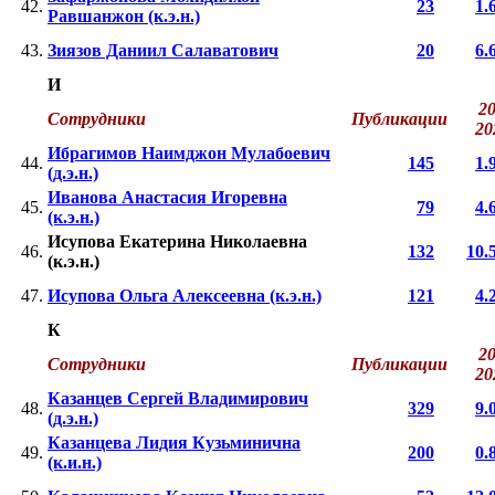
42.
23
1.
Равшанжон (к.э.н.)
43.
Зиязов Даниил Салаватович
20
6.
И
20
Сотрудники
Публикации
2
Ибрагимов Наимджон Мулабоевич
44.
145
1.
(д.э.н.)
Иванова Анастасия Игоревна
45.
79
4.
(к.э.н.)
Исупова Екатерина Николаевна
46.
132
10.
(к.э.н.)
47.
Исупова Ольга Алексеевна (к.э.н.)
121
4.
К
20
Сотрудники
Публикации
2
Казанцев Сергей Владимирович
48.
329
9.
(д.э.н.)
Казанцева Лидия Кузьминична
49.
200
0.
(к.и.н.)